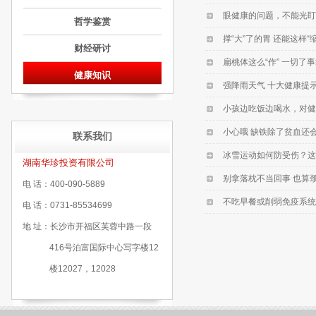
眼健康的问题，不能光盯
哲学鉴赏
撑“大”了的胃 还能这样“
财经研讨
扁桃体这么“作” 一切了
健康知识
强降雨天气 十大健康提
小孩边吃饭边喝水，对健
小心哦 缺铁除了贫血还会
联系我们
冰雪运动如何防受伤？这
湖南华珍投资有限公司
别拿落枕不当回事 也算
电 话：400-090-5889
不吃早餐或削弱免疫系统
电 话：0731-85534699
地 址：长沙市开福区芙蓉中路一段
416号泊富国际中心写字楼12
楼12027，12028